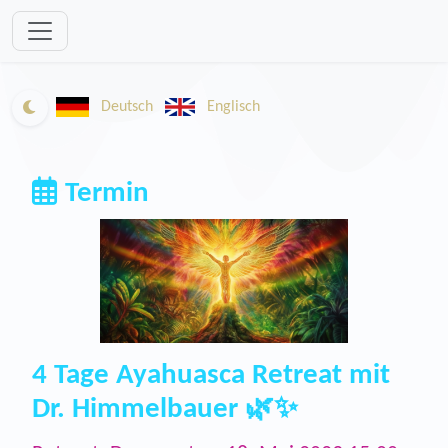
Zum Inhalt springen
Deutsch
Englisch
In den Dunkelmodus wechseln
Termin
4 Tage Ayahuasca Retreat mit
Dr. Himmelbauer 🌿✨