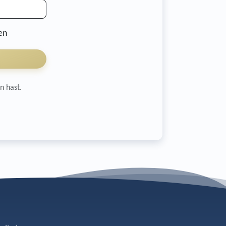
en
n hast.