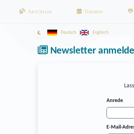
Aktuelles
Termine
Zum Inhalt springen
Deutsch
Englisch
In den Dunkelmodus wechseln
Newsletter anmeld
Las
Anrede
E-Mail-Adre