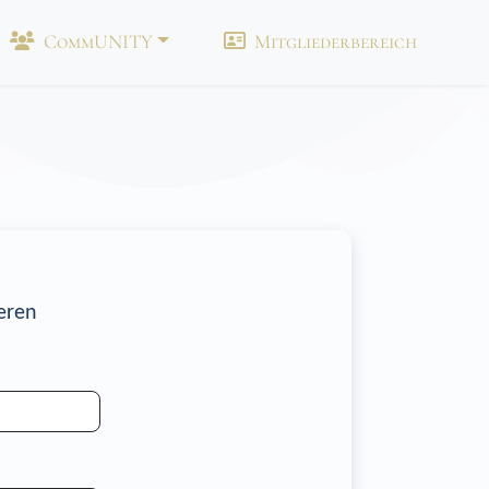
CommUNITY
Mitgliederbereich
eren