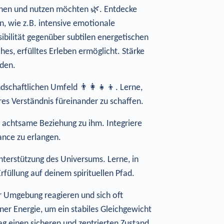
ennen und nutzen möchten 🌿. Entdecke
n, wie z.B. intensive emotionale
bilität gegenüber subtilen energetischen
ches, erfülltes Erleben ermöglicht. Stärke
nden.
schaftlichen Umfeld 👨‍👩‍👧‍👦. Lerne,
es Verständnis füreinander zu schaffen.
, achtsame Beziehung zu ihm. Integriere
ance zu erlangen.
nterstützung des Universums. Lerne, in
füllung auf deinem spirituellen Pfad.
r Umgebung reagieren und sich oft
ner Energie, um ein stabiles Gleichgewicht
ag einen sicheren und zentrierten Zustand