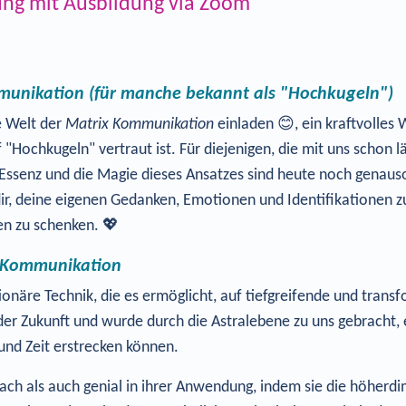
tung mit Ausbildung via Zoom
mmunikation (für manche bekannt als "Hochkugeln")
e Welt der
Matrix Kommunikation
einladen 😊, ein kraftvolles
f "Hochkugeln" vertraut ist. Für diejenigen, die mit uns schon
Essenz und die Magie dieses Ansatzes sind heute noch genauso
ir, deine eigenen Gedanken, Emotionen und Identifikationen z
ben zu schenken. 💖
x Kommunikation
tionäre Technik, die es ermöglicht, auf tiefgreifende und tra
er Zukunft und wurde durch die Astralebene zu uns gebracht, 
und Zeit erstrecken können.
ch als auch genial in ihrer Anwendung, indem sie die höherdi