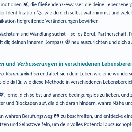
motionen 💓, die fließenden Gewässer, die deine Lebensenergi
 Identifikation 🏷️, wie du dich selbst wahrnimmst und welch
ikation tiefgreifende Veränderungen bewirken.
chstum und Wandlung suchst – sei es Beruf, Partnerschaft, Fa
t dir, deinen inneren Kompass 🧭 neu auszurichten und dich auf
en
und
Verbesserungen
in verschiedenen Lebensberei
rix Kommunikation
entfaltet sich dein Leben wie eine wundersc
ispiele dafür, wie diese Methode in verschiedenen Lebensbere
💖, lerne, dich selbst und andere bedingungslos zu lieben, und
ter und Blockaden auf, die dich daran hindern, wahre Nähe un
n wahren Berufungsweg 🛤️ zu beschreiten, und entdecke eine A
tzen und Selbstzweifeln, um dein volles Potenzial auszuschöpfe