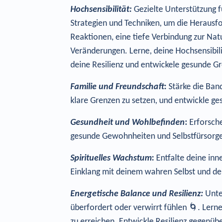
Hochsensibilität:
Gezielte Unterstützung f
Strategien und Techniken, um die Herausfo
Reaktionen, eine tiefe Verbindung zur Na
Veränderungen. Lerne, deine Hochsensibilitä
deine Resilienz und entwickele gesunde Gr
Familie und Freundschaft
:
Stärke die Band
klare Grenzen zu setzen, und entwickle ge
Gesundheit und Wohlbefinden
:
Erforsche
gesunde Gewohnheiten und Selbstfürsorge i
Spirituelles Wachstum
:
Entfalte deine inn
Einklang mit deinem wahren Selbst und dei
Energetische Balance und Resilienz:
Unter
überfordert oder verwirrt fühlen 🌀. Lern
zu erreichen. Entwickle Resilienz gegenüb