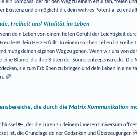
e ein Kompass, der dir den Weg zu einem erfüllten, freien und g
r Existenz und ermöglicht dir, dein wahres Potential zu entfal
de, Freiheit und Vitalität im Leben
e, wenn dein Leben von einem tiefen Gefühl der Leichtigkeit du
Freude ☀️ dein Herz erfüllt. In einem solchen Leben ist Freihei
ch und mutig deinen eigenen Weg zu gehen. Wenn wir uns von d
wie eine Blume, die ihre Blüten der Sonne entgegenstreckt. Die
ntdecken, sie zum Erblühen zu bringen und dein Leben in eine 
ln. 🌈
ensbereiche, die durch die
Matrix Kommunikation
mo
hlüssel 🔑, der die Türen zu deinem inneren Universum öffnet 
dset ist, die Grundlage deiner Gedanken und Überzeugungen 💭