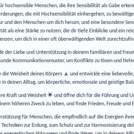
ür hochsensible Menschen, die ihre Sensibilität als Gabe erk
rderungen, die mit Hochsensibilität einhergehen, zu bewältige
tur und den Menschen um dich herum, und eine besondere Sensi
t als eine Stärke zu nutzen, die dir tiefe Einblicke und ein rei
enzen, um dich in einer oft überwältigenden Welt zurechtzufi
e der Liebe und Unterstützung in deinem familiären und freund
sunde Kommunikationsmuster, um Konflikte zu lösen und tiefer
 die Weisheit deines Körpers 🧘 und entwickle eine liebevolle
n deinen Alltag, um körperliche, emotionale und geistige Bal
ere Kraft und Weisheit 🌟 und öffne dich für die Führung und U
nem höheren Zweck zu leben, und finde Frieden, Freude und Er
stützung für Menschen, die empfindlich auf die Energien ihre
e Techniken zur Erdung, zum Schutz und zur Harmonisierung dei
er energetischen Störungen und finde Wege, um in deinem Allt