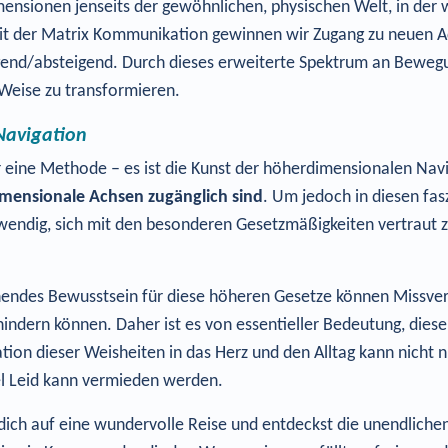
imensionen jenseits der gewöhnlichen, physischen Welt, in de
Mit der Matrix Kommunikation gewinnen wir Zugang zu neuen Ac
gend/absteigend. Durch dieses erweiterte Spektrum an Bewegu
 Weise zu transformieren.
Navigation
r eine Methode – es ist die Kunst der höherdimensionalen Nav
mensionale Achsen zugänglich sind
. Um jedoch in diesen fa
twendig, sich mit den besonderen Gesetzmäßigkeiten vertraut z
hendes Bewusstsein für diese höheren Gesetze können Missver
hindern können. Daher ist es von essentieller Bedeutung, diese
ion dieser Weisheiten in das Herz und den Alltag kann nicht nur
el Leid kann vermieden werden.
dich auf eine wundervolle Reise und entdeckst die unendlichen