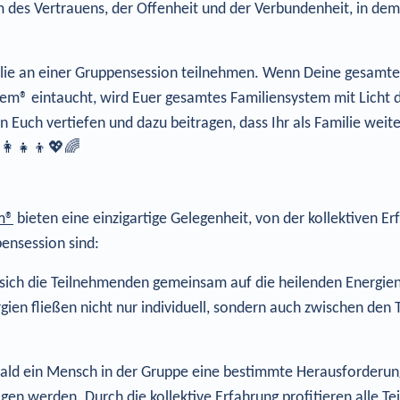
 des Vertrauens, der Offenheit und der Verbundenheit, in dem 
lie an einer Gruppensession teilnehmen. Wenn Deine gesamte
stem® eintaucht, wird Euer gesamtes Familiensystem mit Licht
n Euch vertiefen und dazu beitragen, dass Ihr als Familie we
‍👩‍👧‍👦💖🌈
m®
bieten eine einzigartige Gelegenheit, von der kollektiven 
pensession sind:
sich die Teilnehmenden gemeinsam auf die heilenden Energien e
ien fließen nicht nur individuell, sondern auch zwischen den
bald ein Mensch in der Gruppe eine bestimmte Herausforderung
agen werden. Durch die kollektive Erfahrung profitieren alle T