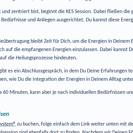
und zentriert bist, beginnt die KES Session. Dabei fließen die 
n Bedürfnisse und Anliegen ausgerichtet. Du kannst diese Ener
eübertragung bleibt Zeit für Dich, um die Energien in Deinem E
Dich auf die empfangenen Energien einzulassen. Dabei kannst 
uf die Heilungsprozesse hindeuten.
ibt es ein Abschlussgespräch, in dem Du Deine Erfahrungen te
n, wie Du die Integration der Energien in Deinem Alltag unte
wa 60 Minuten, kann aber je nach individuellen Bedürfnissen u
isen
 System®
zu buchen, folge einfach dem Link weiter unten mit de
nzelsession sind ebenfalls dort zu finden. Nachdem wir Deinen